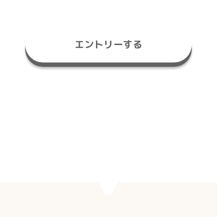
エントリーする
※社会人・学生問いません。
※ただ今、エントリー数がとても増えております。
エントリーいただいても採用ができないこともござ
います。
ご了承の上エントリーください。