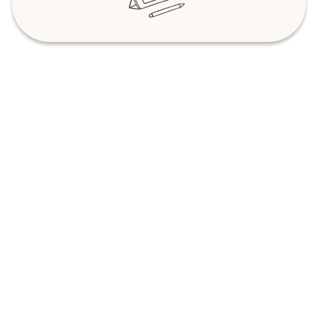
伴走先生とは
子どもの様子・話に耳を傾け、柔軟かつ多
様な思考で 授業を作り、好奇心をもって自
分自身も 学ぶことを楽しめる方。 そして何
よりも子どもと保護者の方に寄り添える優
しい心を持っている方を、夢中教室は待っ
ています。