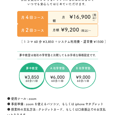
いつでも安心してはじめていただけます。
(税
¥16,900
4
月
回コース
月
込)
～
額
¥9,200
2
月
回コース
月額
(税込)～
［ 1 コマ 60 分 ¥3,850 ＋システム利用費・運営費 ¥1500 ］
夢中教室は他社の学習塾と比較してもお手頃な価格設定です。
夢中教室
A 社学習塾
B 社学習塾
¥3,850
¥6,000
¥9,000
60分/1回
60分/1回
60分/1回
● 使用ツール : zoom
● 事前準備 : zoom を使えるパソコン、もしくは iphone やタブレット
● 授業料の支払方法 : クレジットカード、もしくは口座振込でのお支払
いとなります。