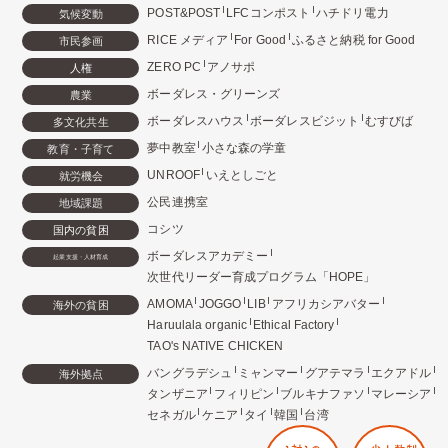
POST&POST
LFCコンポスト
ハチドリ電力
気候変動
RICE メディア
For Good
ふるさと納税 for Good
市民参画
ZERO PC
アノサポ
人権
ボーダレス・グリーンズ
農業
ボーダレスハウス
ボーダレスビジット
むすびば
多文化共生
夢中教室
小さな森の学童
教育・子育て
UNROOF
いえとしごと
就労機会
公民連携室
地域課題
コシツ
国内の貧困
ボーダレスアカデミー
起業支援・人材育成
次世代リーダー育成プログラム「HOPE」
AMOMA
JOGGO
LIB
アフリカシアバター
海外の貧困
Haruulala organic
Ethical Factory
TAO's NATIVE CHICKEN
バングラデシュ
ミャンマー
グアテマラ
エクアドル
海外拠点
タンザニア
フィリピン
ブルキナファソ
マレーシア
セネガル
ケニア
タイ
韓国
台湾