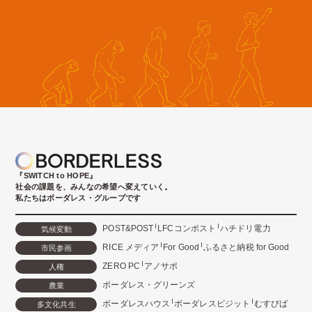
『SWITCH to HOPE』
社会の課題を、みんなの希望へ変えていく。
私たちはボーダレス・グループです
POST&POST
LFCコンポスト
ハチドリ電力
気候変動
RICE メディア
For Good
ふるさと納税 for Good
市民参画
ZERO PC
アノサポ
人権
ボーダレス・グリーンズ
農業
ボーダレスハウス
ボーダレスビジット
むすびば
多文化共生