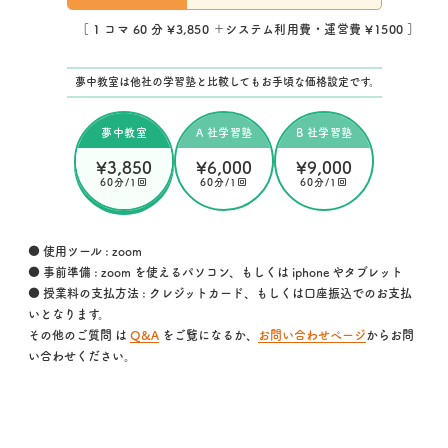
［ 1 コマ 60 分 ¥3,850 ＋システム利用費・運営費 ¥1500 ］
夢中教室は他社の学習塾と比較してもお手頃な価格設定です。
夢中教室
A 社学習塾
B 社学習塾
¥3,850
¥6,000
¥9,000
60分/1回
60分/1回
60分/1回
● 使用ツール : zoom
● 事前準備 : zoom を使えるパソコン、もしくは iphone やタブレット
● 授業料の支払方法 : クレジットカード、もしくは口座振込でのお支払
いとなります。
その他のご質問 は
Q&A
をご覧になるか、
お問い合わせページ
からお問
い合わせください。