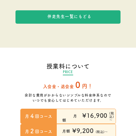
伴走先生一覧にもどる
授業料について
PRICE
0
円！
入会金・退会金
余計な費用がかからないシンプルな料金体系なので
いつでも安心してはじめていただけます。
(税
¥16,900
4
月
回コース
月
込)
～
額
¥9,200
2
月
回コース
月額
(税込)～