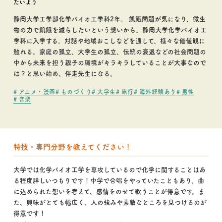
たいよう
静岡大学工学部化学バイオ工学科2年。 飢餓問題が気になり、微生
物の力で飢餓を減らしたいという想いから、静岡大学化学バイオ工
学科に入学する。対話や地域おこしなどを通して、様々な価値観に
触れる。家庭の孤立、大学生の孤立、伝統の衰退などの社会問題の
中から未来を担う親子の環境がキラキラしていることが大事なので
は？と思い始め、伴走先生になる。
# アニメ・漫画
# ものづくり
# 大学生
# 旅行
# 海外経験あり
# 男性
# 音楽
特技・専門分野を教えてください！
大学では化学バイオ工学を専攻しているので化学に関することはあ
る程度詳しいつもりです！中学で合唱をやっていたこともあり、曲
に込められた想いを考えて、感情をのせて歌うことが得意です。ま
た、興味がとても幅広く、人の強みや素敵なところを見つけるのが
得意です！