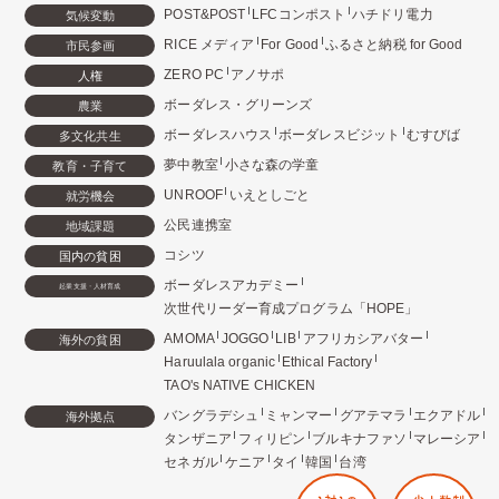
POST&POST
LFCコンポスト
ハチドリ電力
気候変動
RICE メディア
For Good
ふるさと納税 for Good
市民参画
ZERO PC
アノサポ
人権
ボーダレス・グリーンズ
農業
ボーダレスハウス
ボーダレスビジット
むすびば
多文化共生
夢中教室
小さな森の学童
教育・子育て
UNROOF
いえとしごと
就労機会
公民連携室
地域課題
コシツ
国内の貧困
ボーダレスアカデミー
起業支援・人材育成
次世代リーダー育成プログラム「HOPE」
AMOMA
JOGGO
LIB
アフリカシアバター
海外の貧困
Haruulala organic
Ethical Factory
TAO's NATIVE CHICKEN
バングラデシュ
ミャンマー
グアテマラ
エクアドル
海外拠点
タンザニア
フィリピン
ブルキナファソ
マレーシア
セネガル
ケニア
タイ
韓国
台湾