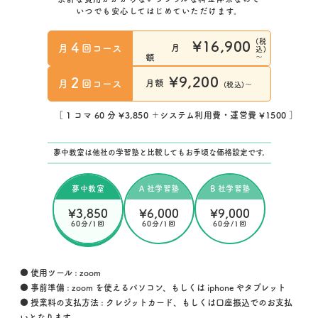
いつでも安心してはじめていただけます。
(税
¥16,900
4
月
回コース
月
込)
～
額
¥9,200
2
月
回コース
月額
(税込)～
［ 1 コマ 60 分 ¥3,850 ＋システム利用費・運営費 ¥1500 ］
夢中教室は他社の学習塾と比較してもお手頃な価格設定です。
夢中教室
A 社学習塾
B 社学習塾
¥3,850
¥6,000
¥9,000
60分/1回
60分/1回
60分/1回
● 使用ツール : zoom
● 事前準備 : zoom を使えるパソコン、もしくは iphone やタブレット
● 授業料の支払方法 : クレジットカード、もしくは口座振込でのお支払
いとなります。