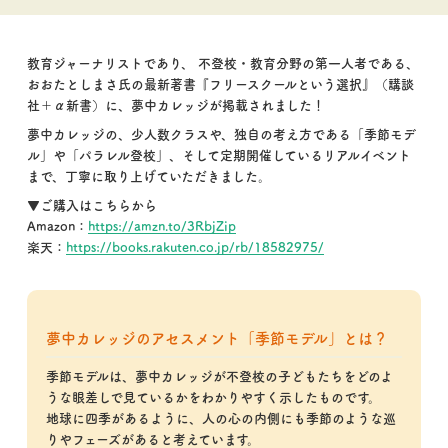
教育ジャーナリストであり、 不登校・教育分野の第一人者である、
おおたとしまさ氏の最新著書『フリースクールという選択』（講談
社＋α新書）に、夢中カレッジが掲載されました！
夢中カレッジの、
少人数クラス
や、独自の考え方である
「季節モデ
ル」や「パラレル登校」
、そして定期開催している
リアルイベント
まで、丁寧に取り上げていただきました。
▼ご購入はこちらから
Amazon：
https://amzn.to/3RbjZip
楽天：
https://books.rakuten.co.jp/rb/18582975/
夢中カレッジのアセスメント「季節モデル」とは？
季節モデルは、夢中カレッジが不登校の子どもたちをどのよ
うな眼差しで見ているかをわかりやすく示したものです。
地球に四季があるように、人の心の内側にも季節のような巡
りやフェーズがあると考えています。