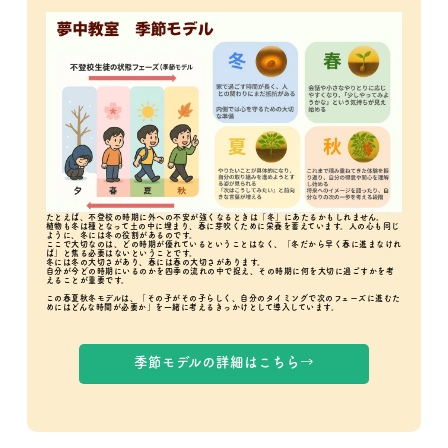
たとえば、不登校の時期に外への不安が強くなるときは「冬」にあたるかもしれません。
植物も冬は種となって土の中に埋まり、春に芽吹くために栄養を蓄えています。人の心も同じ
ように、冬には冬の役割があるのです。
ここで大切なのは、どの時期が優れているということはなく、「冬だから早く春に進まなけれ
ば」と焦る必要はないということです。
冬には冬の大切さがあり、春には春の大切さがあります。
自分が今どの時期にいるのかを四季の流れの中で捉え、その時期に何を大切に過ごすかを考
えることが重要です。
この春夏秋冬モデルは、「その子がその子らしく、自分のタイミングで次のフェーズに進むた
めにはどんな時間が必要か」を一緒に考えるきっかけとして導入しています。
季節モデルの詳細はこちら
→