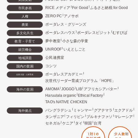
RICE メディア
For Good
ふるさと納税 for Good
市民参画
ZERO PC
アノサポ
人権
ボーダレス・グリーンズ
農業
ボーダレスハウス
ボーダレスビジット
むすびば
多文化共生
夢中教室
小さな森の学童
教育・子育て
UNROOF
いえとしごと
就労機会
公民連携室
地域課題
コシツ
国内の貧困
ボーダレスアカデミー
起業支援・人材育成
次世代リーダー育成プログラム「HOPE」
AMOMA
JOGGO
LIB
アフリカシアバター
海外の貧困
Haruulala organic
Ethical Factory
TAO's NATIVE CHICKEN
バングラデシュ
ミャンマー
グアテマラ
エクアドル
海外拠点
タンザニア
フィリピン
ブルキナファソ
マレーシア
セネガル
ケニア
タイ
韓国
台湾
1対1の
少人数制