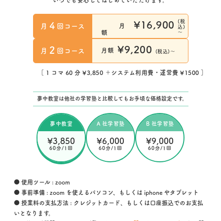
いつでも安心してはじめていただけます。
(税
¥16,900
4
月
回コース
月
込)
～
額
¥9,200
2
月
回コース
月額
(税込)～
［ 1 コマ 60 分 ¥3,850 ＋システム利用費・運営費 ¥1500 ］
夢中教室は他社の学習塾と比較してもお手頃な価格設定です。
夢中教室
A 社学習塾
B 社学習塾
¥3,850
¥6,000
¥9,000
60分/1回
60分/1回
60分/1回
● 使用ツール : zoom
● 事前準備 : zoom を使えるパソコン、もしくは iphone やタブレット
● 授業料の支払方法 : クレジットカード、もしくは口座振込でのお支払
いとなります。