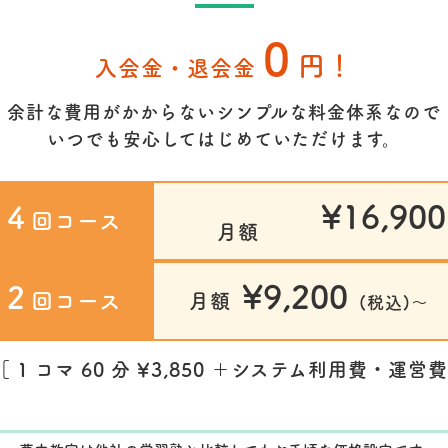
0
円！
入会金・退会金
余計な費用がかからないシンプルな料金体系なので
いつでも安心してはじめていただけます。
¥16,900
4
月
回コース
月額
¥9,200
2
月
回コース
月額
(税込)～
マ 60 分 ¥3,850 ＋システム利用費・運営費 ¥