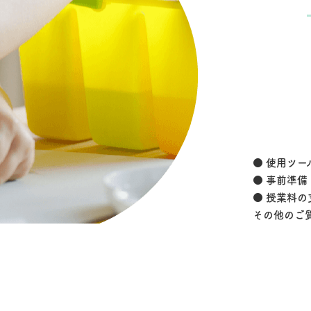
● 使用ツール 
● 事前準備 
● 授業料の
その他のご