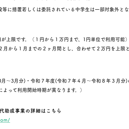
施設等に措置若しくは委託されている中学生は一部対象外とな
円が上限です。（１円から１万円まで、1円単位で利用可能）
２月から１月までの２ヶ月間とし、合わせて２万円を上限
0月～3月分)・令和７年度(令和７年４月～令和８年３月分
によって利用開始時期が異なります。）
代助成事業の詳細はこちら
com/