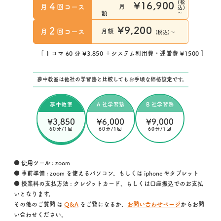
(税
¥16,900
4
月
回コース
月
込)
～
額
¥9,200
2
月
回コース
月額
(税込)～
［ 1 コマ 60 分 ¥3,850 ＋システム利用費・運営費 ¥1500 ］
夢中教室は他社の学習塾と比較してもお手頃な価格設定です。
夢中教室
A 社学習塾
B 社学習塾
¥3,850
¥6,000
¥9,000
60分/1回
60分/1回
60分/1回
● 使用ツール : zoom
● 事前準備 : zoom を使えるパソコン、もしくは iphone やタブレット
● 授業料の支払方法 : クレジットカード、もしくは口座振込でのお支払
いとなります。
その他のご質問 は
Q&A
をご覧になるか、
お問い合わせページ
からお問
い合わせください。