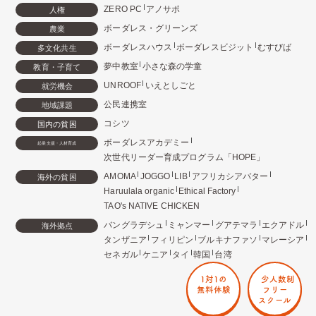
ZERO PC
アノサポ
人権
ボーダレス・グリーンズ
農業
ボーダレスハウス
ボーダレスビジット
むすびば
多文化共生
夢中教室
小さな森の学童
教育・子育て
UNROOF
いえとしごと
就労機会
公民連携室
地域課題
コシツ
国内の貧困
ボーダレスアカデミー
起業支援・人材育成
次世代リーダー育成プログラム「HOPE」
AMOMA
JOGGO
LIB
アフリカシアバター
海外の貧困
Haruulala organic
Ethical Factory
TAO's NATIVE CHICKEN
バングラデシュ
ミャンマー
グアテマラ
エクアドル
海外拠点
タンザニア
フィリピン
ブルキナファソ
マレーシア
セネガル
ケニア
タイ
韓国
台湾
1対1の
少人数制
無料体験
フリー
スクール