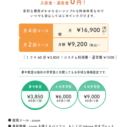
0
円！
入会金・退会金
余計な費用がかからないシンプルな料金体系なので
いつでも安心してはじめていただけます。
(税
¥16,900
4
月
回コース
月
込)
～
額
¥9,200
2
月
回コース
月額
(税込)～
［ 1 コマ 60 分 ¥3,850 ＋システム利用費・運営費 ¥1500 ］
夢中教室は他社の学習塾と比較してもお手頃な価格設定です。
夢中教室
A 社学習塾
B 社学習塾
¥3,850
¥6,000
¥9,000
60分/1回
60分/1回
60分/1回
● 使用ツール : zoom
● 事前準備 : zoom を使えるパソコン、もしくは iphone やタブレット