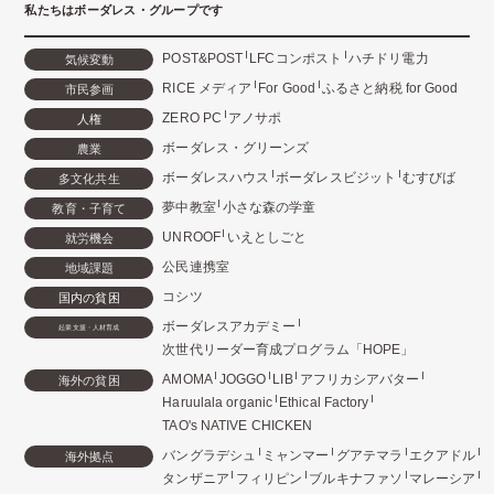
私たちはボーダレス・グループです
POST&POST
LFCコンポスト
ハチドリ電力
気候変動
RICE メディア
For Good
ふるさと納税 for Good
市民参画
ZERO PC
アノサポ
人権
ボーダレス・グリーンズ
農業
ボーダレスハウス
ボーダレスビジット
むすびば
多文化共生
夢中教室
小さな森の学童
教育・子育て
UNROOF
いえとしごと
就労機会
公民連携室
地域課題
コシツ
国内の貧困
ボーダレスアカデミー
起業支援・人材育成
次世代リーダー育成プログラム「HOPE」
AMOMA
JOGGO
LIB
アフリカシアバター
海外の貧困
Haruulala organic
Ethical Factory
TAO's NATIVE CHICKEN
バングラデシュ
ミャンマー
グアテマラ
エクアドル
海外拠点
タンザニア
フィリピン
ブルキナファソ
マレーシア