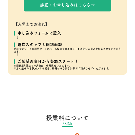
詳細・お申し込みはこちら→
【入学までの流れ】
申し込みフォームに記入
↓
運営スタッフと個別面談
個別支援シートの説明や、メタバース校舎やロイロノートの使い方などを伝えさせていただき
ます。
↓
ご希望の曜日から参加スタート！
※開始2週間以内の退会は、全額返金いたします。
※月の途中から参加される場合、初月のみ日割り計算でご請求させていただきます。
授業料について
PRICE