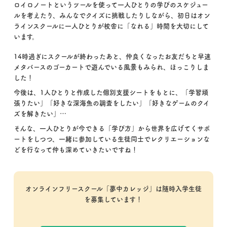
ロイロノートというツールを使って一人ひとりの学びのスケジュー
ルを考えたり、みんなでクイズに挑戦したりしながら、初日はオン
ラインスクールに一人ひとりが校舎に「なれる」時間を大切にして
います。
14時過ぎにスクールが終わったあと、仲良くなったお友だちと早速
メタバースのゴーカートで遊んでいる風景もみられ、ほっこりしま
した！
今後は、1人ひとりと作成した個別支援シートをもとに、「学習頑
張りたい」「好きな深海魚の調査をしたい」「好きなゲームのクイ
ズを解きたい」…
そんな、一人ひとりが今できる「学び方」から世界を広げてくサポ
ートをしつつ、一緒に参加している生徒同士でレクリエーションな
どを行なって仲も深めていきたいですね！
オンラインフリースクール「夢中カレッジ」は随時入学生徒
を募集しています！