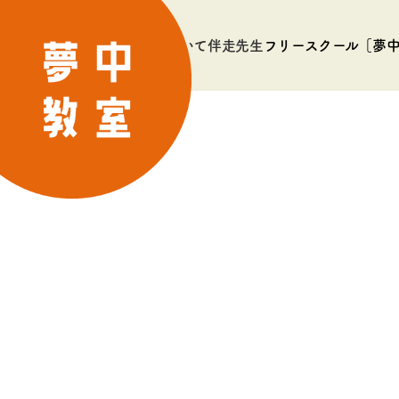
夢中教室について
伴走先生
フリースクール［夢
これはindex.phpです